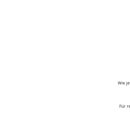
Wie j
Für r