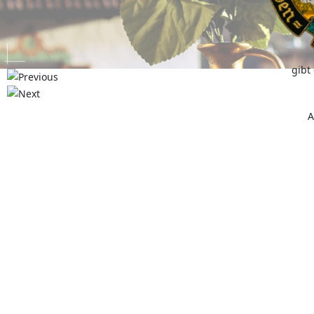
gibt
A