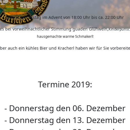
Jeden Donnerstag im Advent von 18:00 Uhr bis ca. 22:00 Uhr
 es bei vorweihnachtlicher Stimmung guaden Glühwein,
Kinderpunsc
hausgemachte warme Schmakerl!
ber auch ein kühles Bier und Kracherl haben wir für Sie vorbereite
Termine 2019:
- Donnerstag den 06. Dezember
- Donnerstag den 13. Dezember