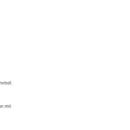
hnhof.
an mit