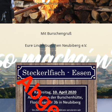
menden Jahr zum Steckerlfisch-Essen am Karfreitag 2021 begrüße
dürfen.
Bis dahin bleibt bitte alle gesund und vor allem auch daheim.
Mit Burschengruß
Eure Lindenburschen Neubiberg e.V.