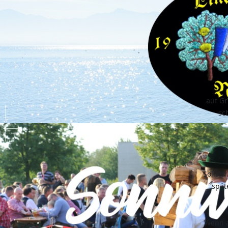
auf Gr
sc
Sollten
spät
Wenn a