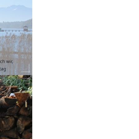
ch wir,
tag
u einem
rüber
alle im