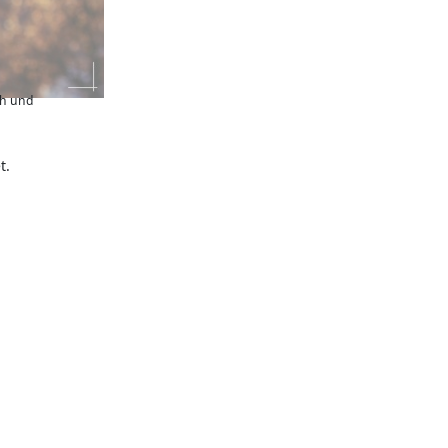
h und
t.