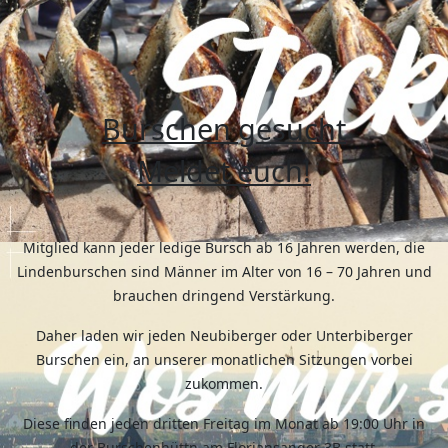
Burschen gesucht
Meldet euch!
Mitglied kann jeder ledige Bursch ab 16 Jahren werden, die
Lindenburschen sind Männer im Alter von 16 – 70 Jahren und
brauchen dringend Verstärkung.
Daher laden wir jeden Neubiberger oder Unterbiberger
Burschen ein, an unserer monatlichen Sitzungen vorbei
zukommen.
Diese finden jeden dritten Freitag im Monat ab 19:00 Uhr in
der Burschenhüttn am Floriansanger 3B statt.