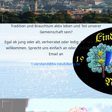
Auf den Geschmack gekommen, Sie wollen bayerische
Tradition und Brauchtum aktiv leben und Teil unserer
Gemeinschaft sein?
Egal ob jung oder alt, verheiratet oder ledig: Bei uns ist jeder
willkommen. Sprecht uns einfach an oder schreibt uns eine
Email an
1.vorstand@bv-neubiberg.de
.