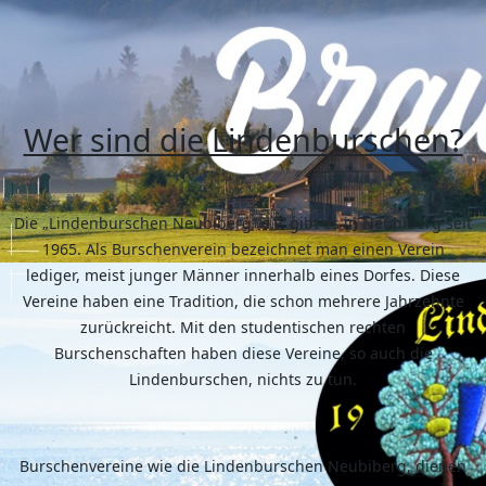
Wer sind die Lindenburschen?
Die „Lindenburschen Neubiberg“ e.V. gibt es in Neubiberg seit
1965. Als Burschenverein bezeichnet man einen Verein
lediger, meist junger Männer innerhalb eines Dorfes. Diese
Vereine haben eine Tradition, die schon mehrere Jahrzehnte
zurückreicht. Mit den studentischen rechten
Burschenschaften haben diese Vereine, so auch die
Lindenburschen, nichts zu tun.
Burschenvereine wie die Lindenburschen Neubiberg, dienen