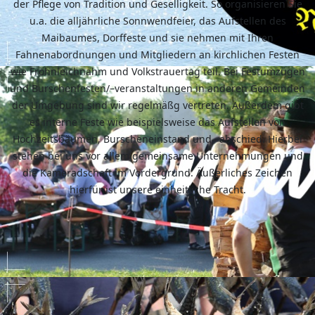
der Pflege von Tradition und Geselligkeit. So organisieren Sie
u.a. die alljährliche Sonnwendfeier, das Aufstellen des
Maibaumes, Dorffeste und sie nehmen mit Ihren
Fahnenabordnungen und Mitgliedern an kirchlichen Festen
wie Frohnleichnahm und Volkstrauertag teil. Bei Festumzügen
und Burschenfesten/–veranstaltungen in anderen Gemeinden
der Umgebung sind wir regelmäßg vertreten. Außerdem gibt
es interne Feste wie beispielsweise das Aufstellen von
Hochzeitsbäumen, Burscheneinstand und –abschied. Hierbei
stehen bei uns vor allem gemeinsame Unternehmungen und
die Kameradschaft im Vordergrund. Äußerliches Zeichen
hierfür ist unsere einheitliche Tracht.